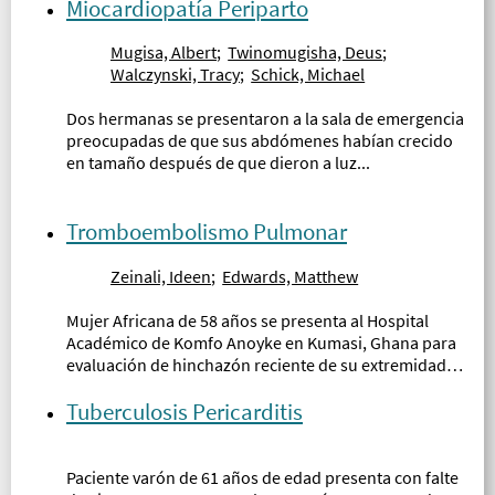
Miocardiopatía Periparto
Mugisa, Albert
;
Twinomugisha, Deus
;
Walczynski, Tracy
;
Schick, Michael
Dos hermanas se presentaron a la sala de emergencia
preocupadas de que sus abdómenes habían crecido
en tamaño después de que dieron a luz...
Tromboembolismo Pulmonar
Zeinali, Ideen
;
Edwards, Matthew
Mujer Africana de 58 años se presenta al Hospital
Académico de Komfo Anoyke en Kumasi, Ghana para
evaluación de hinchazón reciente de su extremidad
inferior derecha, dificultad de respiración aguda y
cansancio...
Tuberculosis Pericarditis
Paciente varón de 61 años de edad presenta con falte