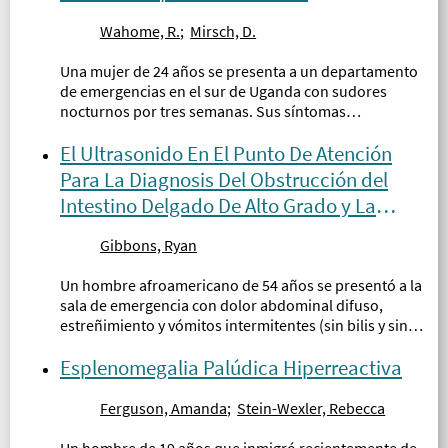
Wahome, R.
;
Mirsch, D.
Una mujer de 24 años se presenta a un departamento
de emergencias en el sur de Uganda con sudores
nocturnos por tres semanas. Sus síntomas
progresaron gradualmente con dolor abdominal,
localizado al cuadrante superior derecho...
El Ultrasonido En El Punto De Atención
Para La Diagnosis Del Obstrucción del
Intestino Delgado De Alto Grado y La
Neumatosis Intestinal
Gibbons, Ryan
Un hombre afroamericano de 54 años se presentó a la
sala de emergencia con dolor abdominal difuso,
estreñimiento y vómitos intermitentes (sin bilis y sin
sangre)...
Esplenomegalia Palúdica Hiperreactiva
Ferguson, Amanda
;
Stein-Wexler, Rebecca
Un hombre de 19 años que inmigró recientemente de