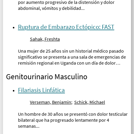
por aumento progresivo de la distensión y dolor
abdominal, vómitos y debilidad...
Ruptura de Embarazo Ectópico: FAST
Sahak, Freshta
Una mujer de 25 años sin un historial médico pasado
significativo se presenta a una sala de emergencias de
remisión regional en Uganda con un día de dolor
abdominal difuso de inicio repentino, peor en la parte
Genitourinario Masculino
inferior del abdomen...
Filariasis Linfática
Verseman, Benjamin
;
Schick, Michael
Un hombre de 30 años se presentó con dolor testicular
bilateral que ha progresado lentamente por 4
semanas...