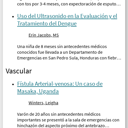
con tos por 3-4 meses, con expectoración de esputo
oscuro y fiebres intermitentes. La tos ha sido
constante con espesamiento del esputo...
Uso del Ultrasonido en la Evaluación y el
Tratamiento del Dengue
Erin Jacobs, MS
Una niña de 8 meses sin antecedentes médicos
conocidos fue llevada a un Departamento de
Emergencias en San Pedro Sula, Honduras con fiebre y
disminución de la ingesta oral...
Vascular
Fístula Arterial-venosa: Un caso de
Masaka, Uganda
Winters, Leigha
Varón de 20 años sin antecedentes médicos
importantes se presentó a la sala de emergencias con
hinchazón del aspecto próximo del antebrazo