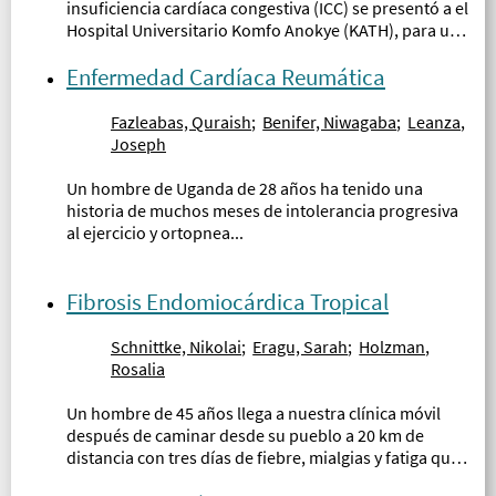
insuficiencia cardíaca congestiva (ICC) se presentó a el
Hospital Universitario Komfo Anokye (KATH), para una
evaluación del empeoramiento del falte de aire con el
esfuerzo y una leve molestia abdominal...
Enfermedad Cardíaca Reumática
Fazleabas, Quraish
;
Benifer, Niwagaba
;
Leanza,
Joseph
Un hombre de Uganda de 28 años ha tenido una
historia de muchos meses de intolerancia progresiva
al ejercicio y ortopnea...
Fibrosis Endomiocárdica Tropical
Schnittke, Nikolai
;
Eragu, Sarah
;
Holzman,
Rosalia
Un hombre de 45 años llega a nuestra clínica móvil
después de caminar desde su pueblo a 20 km de
distancia con tres días de fiebre, mialgias y fatiga que
empeoran...