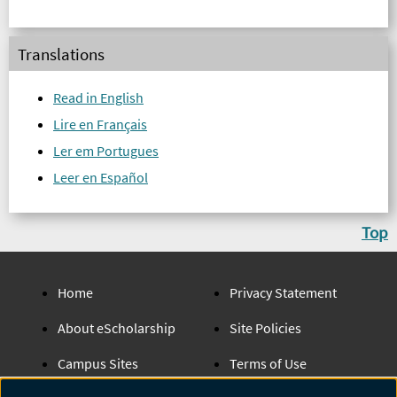
derecho, con 1-2 meses de evolución...
Translations
Read in English
Lire en Français
Ler em Portugues
Leer en Español
Top
Home
Privacy Statement
About eScholarship
Site Policies
Campus Sites
Terms of Use