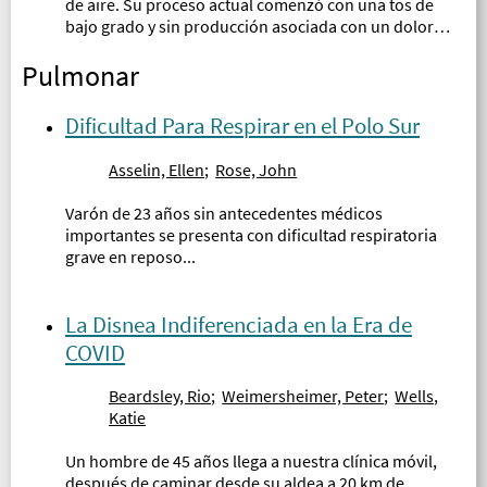
de aire. Su proceso actual comenzó con una tos de
bajo grado y sin producción asociada con un dolor
leve del pecho, sudores nocturnos y pérdida de peso
Pulmonar
significativa en los últimos dos meses...
Dificultad Para Respirar en el Polo Sur
Asselin, Ellen
;
Rose, John
Varón de 23 años sin antecedentes médicos
importantes se presenta con dificultad respiratoria
grave en reposo...
La Disnea Indiferenciada en la Era de
COVID
Beardsley, Rio
;
Weimersheimer, Peter
;
Wells,
Katie
Un hombre de 45 años llega a nuestra clínica móvil,
después de caminar desde su aldea a 20 km de