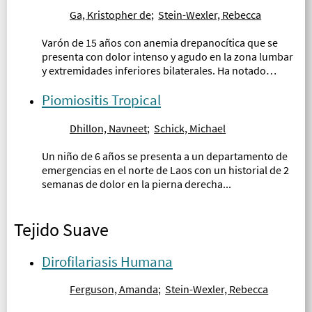
Ga, Kristopher de
;
Stein-Wexler, Rebecca
Varón de 15 años con anemia drepanocítica que se
presenta con dolor intenso y agudo en la zona lumbar
y extremidades inferiores bilaterales. Ha notado
hinchazón de las extremidades durante los últimos
días y ha experimentado fatiga y fiebre subjetiva
Piomiositis Tropical
durante 1 semana...
Dhillon, Navneet
;
Schick, Michael
Un niño de 6 años se presenta a un departamento de
emergencias en el norte de Laos con un historial de 2
semanas de dolor en la pierna derecha...
Tejido Suave
Dirofilariasis Humana
Ferguson, Amanda
;
Stein-Wexler, Rebecca