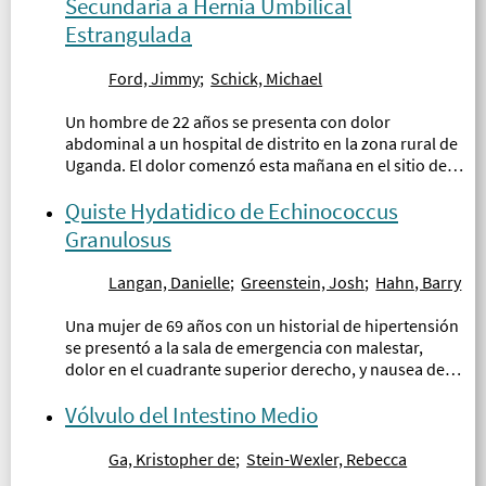
Secundaria a Hernia Umbilical
Estrangulada
Ford, Jimmy
;
Schick, Michael
Un hombre de 22 años se presenta con dolor
abdominal a un hospital de distrito en la zona rural de
Uganda. El dolor comenzó esta mañana en el sitio de
una hernia umbilical no reparada, la cual ha
empeorado gradualmente y ahora se ha extendido a
Quiste Hydatidico de Echinococcus
todo su abdomen...
Granulosus
Langan, Danielle
;
Greenstein, Josh
;
Hahn, Barry
Una mujer de 69 años con un historial de hipertensión
se presentó a la sala de emergencia con malestar,
dolor en el cuadrante superior derecho, y nausea de
forma intermitente por dos meses, empeorándose
durante los últimos tres días...
Vólvulo del Intestino Medio
Ga, Kristopher de
;
Stein-Wexler, Rebecca