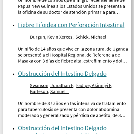
Papua New Guinea a los Estados Unidos se presenta a
la oficina de su doctor de atención primaria para
evaluación de dolor abdominal, hinchazón abdominal,
y perdida de peso...
Fiebre Tifoidea con Perforación Intestinal
Durgun, Kevin Xerxes
;
Schick, Michael
Un niño de 14 años que vive en la zona rural de Uganda
se presentó a el Hospital Regional de Referencia de
Masaka con 3 días de fiebre alta, estreñimiento y dolor
abdominal intenso...
Obstrucción del Intestino Delgado
Swanson, Jonathan F
;
Fadipe, Akinniyi E
;
Burleson, Samuel L
Un hombre de 37 años en fas intensiva de tratamiento
para tuberculosis se presenta con dolor abdominal
moderado y generalizado y pérdida de apetito, de 3
días de evolución. El paciente reporta pequeñas
cantidades de heces...
Obstrucción del Intestino Delgado