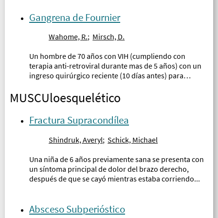
Gangrena de Fournier
Wahome, R.
;
Mirsch, D.
Un hombre de 70 años con VIH (cumpliendo con
terapia anti-retroviral durante mas de 5 años) con un
ingreso quirúrgico reciente (10 días antes) para
hidrocelectomía testicular, se presentó al
MUSCUloesquelético
departamento de emergencias con dolor escrotal por
1 semana y fiebre por 5 días...
Fractura Supracondílea
Shindruk, Averyl
;
Schick, Michael
Una niña de 6 años previamente sana se presenta con
un síntoma principal de dolor del brazo derecho,
después de que se cayó mientras estaba corriendo...
Absceso Subperióstico