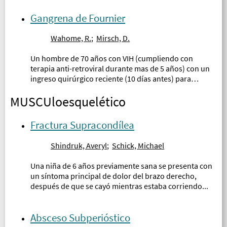
Gangrena de Fournier
Wahome, R.
;
Mirsch, D.
Un hombre de 70 años con VIH (cumpliendo con
terapia anti-retroviral durante mas de 5 años) con un
ingreso quirúrgico reciente (10 días antes) para
hidrocelectomía testicular, se presentó al
MUSCUloesquelético
departamento de emergencias con dolor escrotal por
1 semana y fiebre por 5 días...
Fractura Supracondílea
Shindruk, Averyl
;
Schick, Michael
Una niña de 6 años previamente sana se presenta con
un síntoma principal de dolor del brazo derecho,
después de que se cayó mientras estaba corriendo...
Absceso Subperióstico