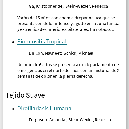
Ga, Kristopher de
;
Stein-Wexler, Rebecca
Varón de 15 años con anemia drepanocítica que se
presenta con dolor intenso y agudo en la zona lumbar
y extremidades inferiores bilaterales. Ha notado
hinchazón de las extremidades durante los últimos
días y ha experimentado fatiga y fiebre subjetiva
Piomiositis Tropical
durante 1 semana...
Dhillon, Navneet
;
Schick, Michael
Un niño de 6 años se presenta a un departamento de
emergencias en el norte de Laos con un historial de 2
semanas de dolor en la pierna derecha...
Tejido Suave
Dirofilariasis Humana
Ferguson, Amanda
;
Stein-Wexler, Rebecca