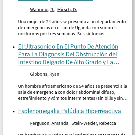
Wahome, R.
;
Mirsch, D.
Una mujer de 24 años se presenta a un departamento
de emergencias en el sur de Uganda con sudores
nocturnos por tres semanas. Sus síntomas
progresaron gradualmente con dolor abdominal,
localizado al cuadrante superior derecho...
El Ultrasonido En El Punto De Atención
Para La Diagnosis Del Obstrucción del
Intestino Delgado De Alto Grado y La
Neumatosis Intestinal
Gibbons, Ryan
Un hombre afroamericano de 54 años se presentó a la
sala de emergencia con dolor abdominal difuso,
estreñimiento y vómitos intermitentes (sin bilis y sin
sangre)...
Esplenomegalia Palúdica Hiperreactiva
Ferguson, Amanda
;
Stein-Wexler, Rebecca
Un hombre de 19 años que inmigró recientemente de