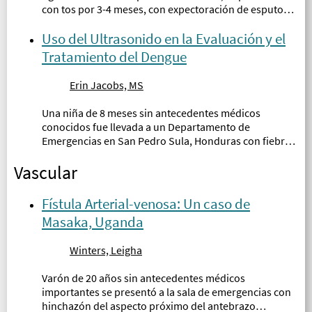
con tos por 3-4 meses, con expectoración de esputo
oscuro y fiebres intermitentes. La tos ha sido
constante con espesamiento del esputo...
Uso del Ultrasonido en la Evaluación y el
Tratamiento del Dengue
Erin Jacobs, MS
Una niña de 8 meses sin antecedentes médicos
conocidos fue llevada a un Departamento de
Emergencias en San Pedro Sula, Honduras con fiebre y
disminución de la ingesta oral...
Vascular
Fístula Arterial-venosa: Un caso de
Masaka, Uganda
Winters, Leigha
Varón de 20 años sin antecedentes médicos
importantes se presentó a la sala de emergencias con
hinchazón del aspecto próximo del antebrazo