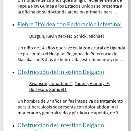
Papua New Guinea a los Estados Unidos se presenta a
la oficina de su doctor de atención primaria para
evaluación de dolor abdominal, hinchazón abdominal,
y perdida de peso...
Fiebre Tifoidea con Perforación Intestinal
Durgun, Kevin Xerxes
;
Schick, Michael
Un niño de 14 años que vive en la zona rural de Uganda
se presentó a el Hospital Regional de Referencia de
Masaka con 3 días de fiebre alta, estreñimiento y dolor
abdominal intenso...
Obstrucción del Intestino Delgado
Swanson, Jonathan F
;
Fadipe, Akinniyi E
;
Burleson, Samuel L
Un hombre de 37 años en fas intensiva de tratamiento
para tuberculosis se presenta con dolor abdominal
moderado y generalizado y pérdida de apetito, de 3
días de evolución. El paciente reporta pequeñas
cantidades de heces...
Obstrucción del Intestino Delgado