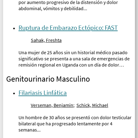
por aumento progresivo de la distensión y dolor
abdominal, vómitos y debilidad...
Ruptura de Embarazo Ectópico: FAST
Sahak, Freshta
Una mujer de 25 años sin un historial médico pasado
significativo se presenta a una sala de emergencias de
remisión regional en Uganda con un día de dolor
abdominal difuso de inicio repentino, peor en la parte
Genitourinario Masculino
inferior del abdomen...
Filariasis Linfática
Verseman, Benjamin
;
Schick, Michael
Un hombre de 30 años se presentó con dolor testicular
bilateral que ha progresado lentamente por 4
semanas...