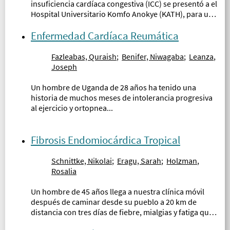
insuficiencia cardíaca congestiva (ICC) se presentó a el
Hospital Universitario Komfo Anokye (KATH), para una
evaluación del empeoramiento del falte de aire con el
esfuerzo y una leve molestia abdominal...
Enfermedad Cardíaca Reumática
Fazleabas, Quraish
;
Benifer, Niwagaba
;
Leanza,
Joseph
Un hombre de Uganda de 28 años ha tenido una
historia de muchos meses de intolerancia progresiva
al ejercicio y ortopnea...
Fibrosis Endomiocárdica Tropical
Schnittke, Nikolai
;
Eragu, Sarah
;
Holzman,
Rosalia
Un hombre de 45 años llega a nuestra clínica móvil
después de caminar desde su pueblo a 20 km de
distancia con tres días de fiebre, mialgias y fatiga que
empeoran...