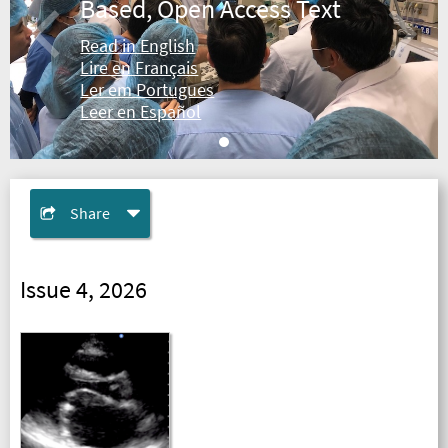
Based, Open Access Text
Read in English
Lire en Français
Ler em Portugues
Leer en Español
Share
Issue 4, 2026