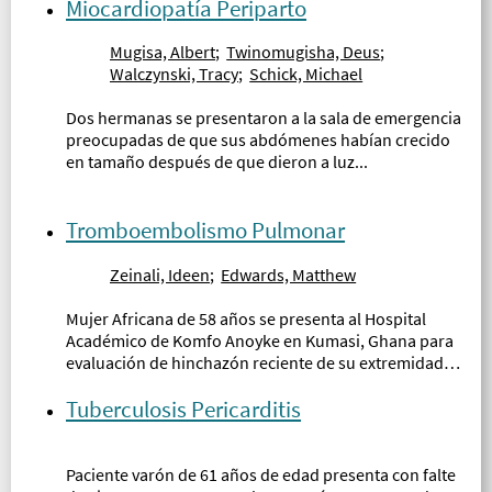
Miocardiopatía Periparto
Mugisa, Albert
;
Twinomugisha, Deus
;
Walczynski, Tracy
;
Schick, Michael
Dos hermanas se presentaron a la sala de emergencia
preocupadas de que sus abdómenes habían crecido
en tamaño después de que dieron a luz...
Tromboembolismo Pulmonar
Zeinali, Ideen
;
Edwards, Matthew
Mujer Africana de 58 años se presenta al Hospital
Académico de Komfo Anoyke en Kumasi, Ghana para
evaluación de hinchazón reciente de su extremidad
inferior derecha, dificultad de respiración aguda y
cansancio...
Tuberculosis Pericarditis
Paciente varón de 61 años de edad presenta con falte