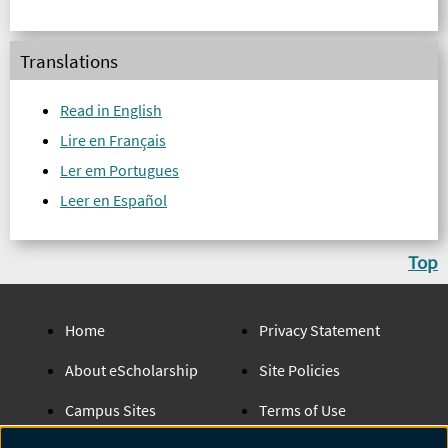
derecho, con 1-2 meses de evolución...
Translations
Read in English
Lire en Français
Ler em Portugues
Leer en Español
Top
Home
Privacy Statement
About eScholarship
Site Policies
Campus Sites
Terms of Use