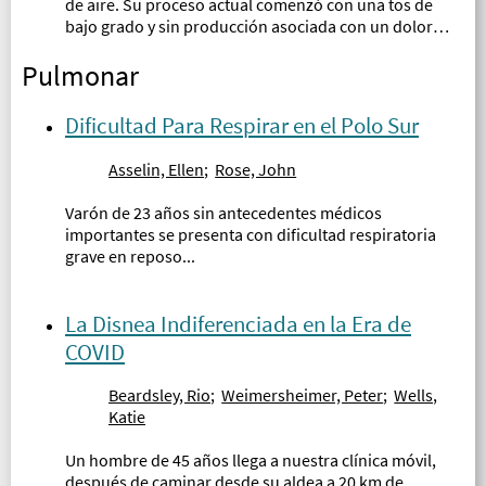
de aire. Su proceso actual comenzó con una tos de
bajo grado y sin producción asociada con un dolor
leve del pecho, sudores nocturnos y pérdida de peso
Pulmonar
significativa en los últimos dos meses...
Dificultad Para Respirar en el Polo Sur
Asselin, Ellen
;
Rose, John
Varón de 23 años sin antecedentes médicos
importantes se presenta con dificultad respiratoria
grave en reposo...
La Disnea Indiferenciada en la Era de
COVID
Beardsley, Rio
;
Weimersheimer, Peter
;
Wells,
Katie
Un hombre de 45 años llega a nuestra clínica móvil,
después de caminar desde su aldea a 20 km de