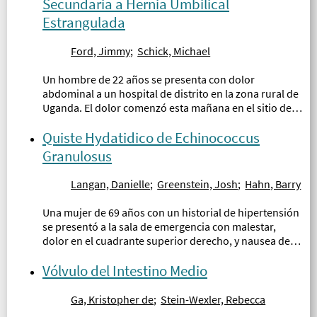
Secundaria a Hernia Umbilical
Estrangulada
Ford, Jimmy
;
Schick, Michael
Un hombre de 22 años se presenta con dolor
abdominal a un hospital de distrito en la zona rural de
Uganda. El dolor comenzó esta mañana en el sitio de
una hernia umbilical no reparada, la cual ha
empeorado gradualmente y ahora se ha extendido a
Quiste Hydatidico de Echinococcus
todo su abdomen...
Granulosus
Langan, Danielle
;
Greenstein, Josh
;
Hahn, Barry
Una mujer de 69 años con un historial de hipertensión
se presentó a la sala de emergencia con malestar,
dolor en el cuadrante superior derecho, y nausea de
forma intermitente por dos meses, empeorándose
durante los últimos tres días...
Vólvulo del Intestino Medio
Ga, Kristopher de
;
Stein-Wexler, Rebecca