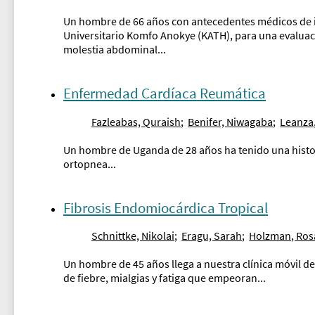
Un hombre de 66 años con antecedentes médicos de ins
Universitario Komfo Anokye (KATH), para una evaluaci
molestia abdominal...
Enfermedad Cardíaca Reumática
Fazleabas, Quraish
;
Benifer, Niwagaba
;
Leanza
Un hombre de Uganda de 28 años ha tenido una histori
ortopnea...
Fibrosis Endomiocárdica Tropical
Schnittke, Nikolai
;
Eragu, Sarah
;
Holzman, Ros
Un hombre de 45 años llega a nuestra clínica móvil d
de fiebre, mialgias y fatiga que empeoran...