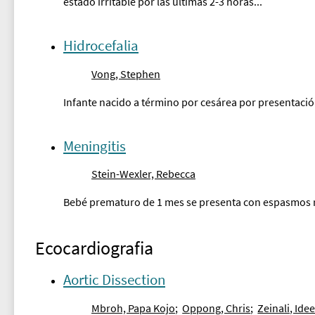
estado irritable por las últimas 2-3 horas...
Hidrocefalia
Vong, Stephen
Infante nacido a término por cesárea por presentació
Meningitis
Stein-Wexler, Rebecca
Bebé prematuro de 1 mes se presenta con espasmos rí
Ecocardiografia
Aortic Dissection
Mbroh, Papa Kojo
;
Oppong, Chris
;
Zeinali, Ide