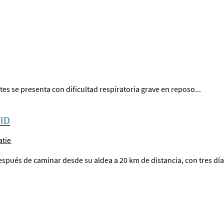
s se presenta con dificultad respiratoria grave en reposo...
VID
atie
espués de caminar desde su aldea a 20 km de distancia, con tres dí