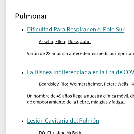
Pulmonar
Dificultad Para Respirar en el Polo Sur
Asselin, Ellen
;
Rose, John
Varón de 23 años sin antecedentes médicos importante
La Disnea Indiferenciada en la Era de CO
Beardsley, Rio
;
Weimersheimer, Peter
;
Wells, K
Un hombre de 45 años llega a nuestra clínica móvil, d
de empeoramiento de la fiebre, mialgias y fatiga...
Lesión Cavitaria del Pulmón
DO, Christine McBeth