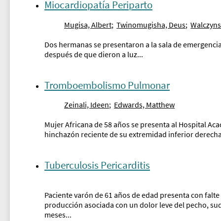
Miocardiopatía Periparto
Mugisa, Albert
;
Twinomugisha, Deus
;
Walczyns
Dos hermanas se presentaron a la sala de emergenc
después de que dieron a luz...
Tromboembolismo Pulmonar
Zeinali, Ideen
;
Edwards, Matthew
Mujer Africana de 58 años se presenta al Hospital 
hinchazón reciente de su extremidad inferior derecha,
Tuberculosis Pericarditis
Paciente varón de 61 años de edad presenta con falte
producción asociada con un dolor leve del pecho, sud
meses...