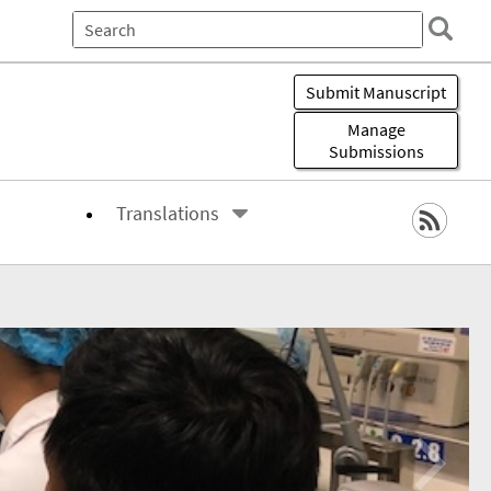
All of eScholarship
This
Journal
Submit Manuscript
Manage
Submissions
Translations