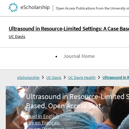
Open Access Publications from the University of
Ultrasound in Resource-Limited Settings: A Case Bas
UC Davis
Journal Home
eScholarship
UC Davis
UC Davis Health
Ultrasound in R
Ultrasound in Resource-Limited S
Based, Open Access Text
Read in English
Lire en Français
Ler em Portugues