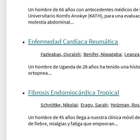
Un hombre de 66 años con antecedentes médicos de ins
Universitario Komfo Anokye (KATH), para una evaluaci
molestia abdominal...
Enfermedad Cardíaca Reumática
Fazleabas, Quraish
;
Benifer, Niwagaba
;
Leanza
Un hombre de Uganda de 28 años ha tenido una histori
ortopnea...
Fibrosis Endomiocárdica Tropical
Schnittke, Nikolai
;
Eragu, Sarah
;
Holzman, Ros
Un hombre de 45 años llega a nuestra clínica móvil d
de fiebre, mialgias y fatiga que empeoran...