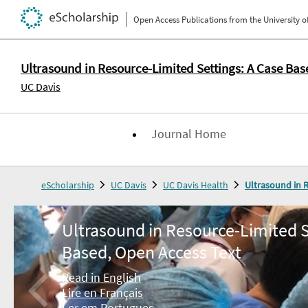
Open Access Publications from the University of
Ultrasound in Resource-Limited Settings: A Case Bas
UC Davis
Journal Home
eScholarship
UC Davis
UC Davis Health
Ultrasound in R
Ultrasound in Resource-Limited S
Based, Open Access Text
Read in English
Lire en Français
Ler em Portugues