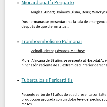
Miocardiopatía Periparto
Mugisa, Albert
;
Twinomugisha, Deus
;
Walczyns
Dos hermanas se presentaron a la sala de emergenc
después de que dieron a luz...
Tromboembolismo Pulmonar
Zeinali, Ideen
;
Edwards, Matthew
Mujer Africana de 58 años se presenta al Hospital 
hinchazón reciente de su extremidad inferior derecha,
Tuberculosis Pericarditis
Paciente varón de 61 años de edad presenta con falte
producción asociada con un dolor leve del pecho, sud
meses...