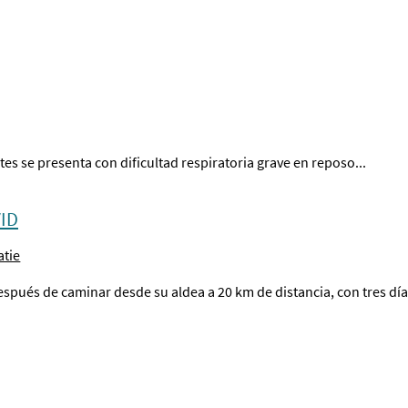
s se presenta con dificultad respiratoria grave en reposo...
VID
atie
espués de caminar desde su aldea a 20 km de distancia, con tres dí