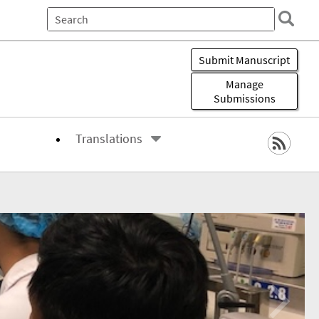
All of eScholarship
This
Journal
Submit Manuscript
Manage
Submissions
Translations