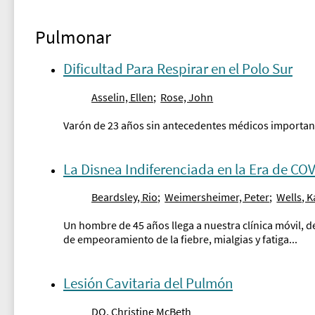
Pulmonar
Dificultad Para Respirar en el Polo Sur
Asselin, Ellen
;
Rose, John
Varón de 23 años sin antecedentes médicos importante
La Disnea Indiferenciada en la Era de CO
Beardsley, Rio
;
Weimersheimer, Peter
;
Wells, K
Un hombre de 45 años llega a nuestra clínica móvil, d
de empeoramiento de la fiebre, mialgias y fatiga...
Lesión Cavitaria del Pulmón
DO, Christine McBeth