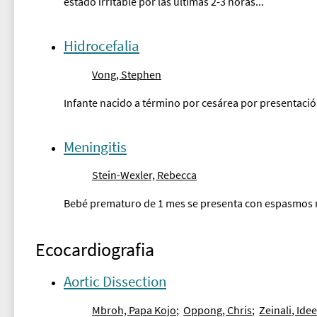
estado irritable por las últimas 2-3 horas...
Hidrocefalia
Vong, Stephen
Infante nacido a término por cesárea por presentació
Meningitis
Stein-Wexler, Rebecca
Bebé prematuro de 1 mes se presenta con espasmos rí
Ecocardiografia
Aortic Dissection
Mbroh, Papa Kojo
;
Oppong, Chris
;
Zeinali, Ide