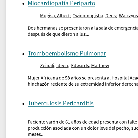
Miocardiopatía Periparto
Mugisa, Albert
;
Twinomugisha, Deus
;
Walczyns
Dos hermanas se presentaron a la sala de emergenc
después de que dieron a luz...
Tromboembolismo Pulmonar
Zeinali, Ideen
;
Edwards, Matthew
Mujer Africana de 58 años se presenta al Hospital 
hinchazón reciente de su extremidad inferior derecha,
Tuberculosis Pericarditis
Paciente varón de 61 años de edad presenta con falte
producción asociada con un dolor leve del pecho, sud
meses...