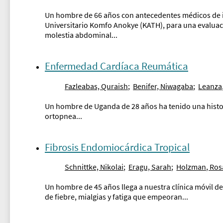
Un hombre de 66 años con antecedentes médicos de ins
Universitario Komfo Anokye (KATH), para una evaluaci
molestia abdominal...
Enfermedad Cardíaca Reumática
Fazleabas, Quraish
;
Benifer, Niwagaba
;
Leanza
Un hombre de Uganda de 28 años ha tenido una histori
ortopnea...
Fibrosis Endomiocárdica Tropical
Schnittke, Nikolai
;
Eragu, Sarah
;
Holzman, Ros
Un hombre de 45 años llega a nuestra clínica móvil d
de fiebre, mialgias y fatiga que empeoran...