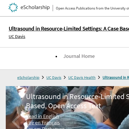
Open Access Publications from the University of
Ultrasound in Resource-Limited Settings: A Case Bas
UC Davis
Journal Home
eScholarship
UC Davis
UC Davis Health
Ultrasound in R
Ultrasound in Resource-Limited S
Based, Open Access Text
Read in English
Lire en Français
Ler em Portugues