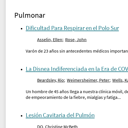
Pulmonar
Dificultad Para Respirar en el Polo Sur
Asselin, Ellen
;
Rose, John
Varón de 23 años sin antecedentes médicos importante
La Disnea Indiferenciada en la Era de CO
Beardsley, Rio
;
Weimersheimer, Peter
;
Wells, K
Un hombre de 45 años llega a nuestra clínica móvil, d
de empeoramiento de la fiebre, mialgias y fatiga...
Lesión Cavitaria del Pulmón
DO, Christine McBeth