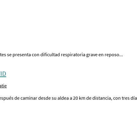
s se presenta con dificultad respiratoria grave en reposo...
VID
atie
espués de caminar desde su aldea a 20 km de distancia, con tres dí