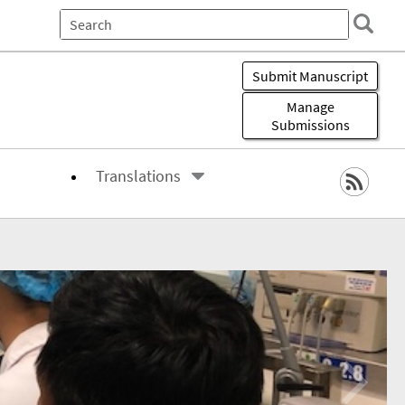
All of eScholarship
This
Journal
Submit Manuscript
Manage
Submissions
Translations